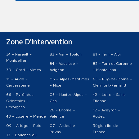
Zone D'intervention
34 – Hérault –
83 – Var – Toulon
81 – Tarn – Albi
Montpellier
84 – Vaucluse –
82 – Tarn et Garonne
30 – Gard – Nîmes
Avignon
– Montauban
11 – Aude –
06 – Alpes-Maritimes
63 – Puy-de-Dôme –
Carcassonne
– Nice
Clermont-Ferrand
66 – Pyrénées
05 – Hautes-Alpes –
42 – Loire – Saint-
Orientales –
Gap
Etienne
Perpignan
26 – Drôme –
12 – Aveyron –
48 – Lozère – Mende
Valence
Rodez
09 – Ariège – Foix
07 – Ardèche –
Région Ile-de-
Privas
France
13 – Bouches du