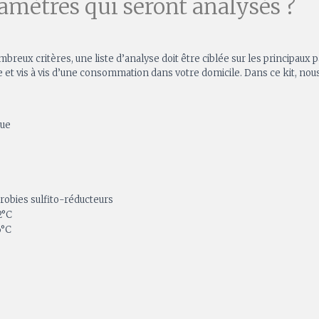
ramètres qui seront analysés ?
breux critères, une liste d’analyse doit être ciblée sur les principa
t vis à vis d’une consommation dans votre domicile. Dans ce kit, nous 
que
obies sulfito-réducteurs
2°C
6°C