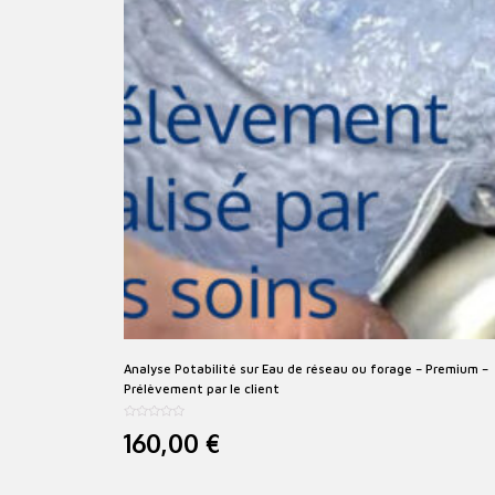
Analyse Potabilité sur Eau de réseau ou forage – Premium –
Prélèvement par le client
N
160,00
€
o
t
e
0
s
u