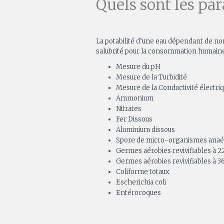
Quels sont les pa
La potabilité d’une eau dépendant de nom
salubrité pour la consommation humaine e
Mesure du pH
Mesure de la Turbidité
Mesure de la Conductivité électri
Ammonium
Nitrates
Fer Dissous
Aluminium dissous
Spore de micro-organismes anaér
Germes aérobies revivifiables à 2
Germes aérobies revivifiables à 3
Coliforme totaux
Escherichia coli
Entérocoques