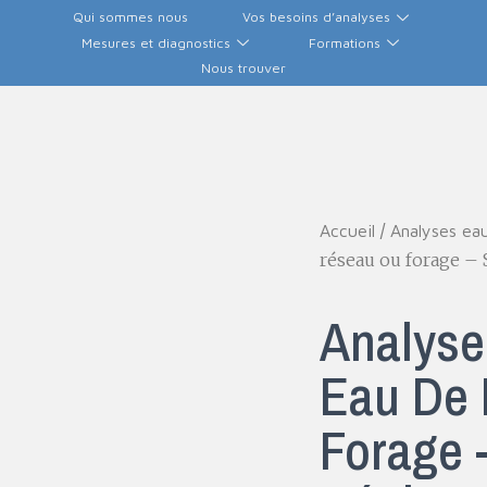
Qui sommes nous
Vos besoins d’analyses
Mesures et diagnostics
Formations
Nous trouver
/
Accueil
Analyses ea
réseau ou forage –
Analyse 
Eau De
Forage 