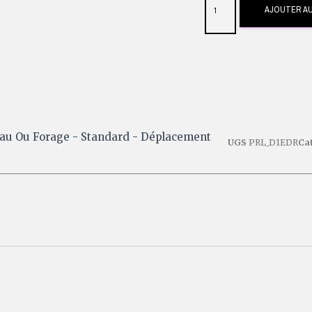
AJOUTER AU
eau Ou Forage - Standard - Déplacement
UGS
PRL_D1EDR
Ca